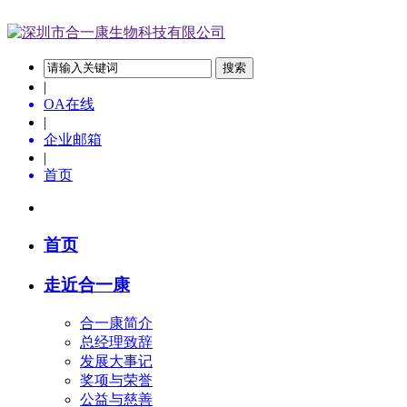
搜索
|
OA在线
|
企业邮箱
|
首页
首页
走近合一康
合一康简介
总经理致辞
发展大事记
奖项与荣誉
公益与慈善